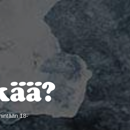
NA
kää?
hintään 18-