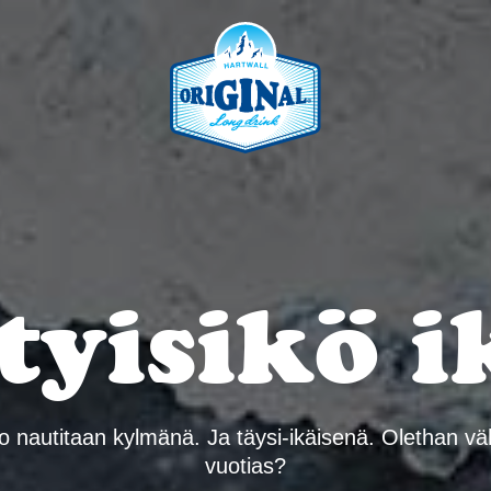
TUSIVU
MALLISTO
JUHLI KOTO
tyisikö i
ro nautitaan kylmänä. Ja täysi-ikäisenä. Olethan vä
vuotias?