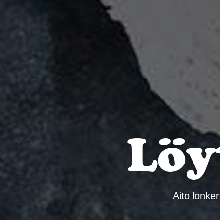
E
Löy
Aito lonke