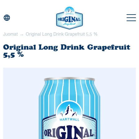
language
Juomat
Original Long Drink Grapefruit 5,5 %
Original Long Drink Grapefruit
5,5 %
Juomat
Historia
Maat
Uutiset