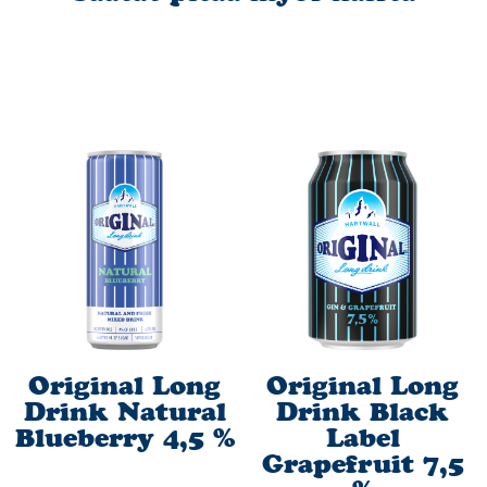
(E330), aromit, stabilointiaine (E414)
Alkoholipitoisuus:
5,5 %
Tuotepakkaukset:
0,33 l tölkki, 0,33 l lasipullo, 0,5 l tölkki, 0,33 l tölkki 6-pack, 0,33 l
tölkki 12-pack, 0,33 l tölkki 24-pack
Ravintosisältö per 100 ml:
Energia: 221 kj / 53 kcal
Rasva: 0 g
Hiilihydraatit: 5,5 g
josta sokereita: 5,5 g
Proteiini: 0 g
Suola: 0 g
Original Long
Original Long
Drink Natural
Drink Black
Blueberry 4,5 %
Label
Grapefruit 7,5