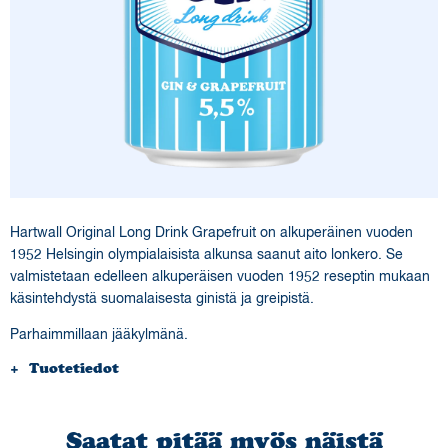
Ota yhteyttä
Kauppa
Hartwall Original Long Drink Grapefruit on alkuperäinen vuoden
1952 Helsingin olympialaisista alkunsa saanut aito lonkero. Se
valmistetaan edelleen alkuperäisen vuoden 1952 reseptin mukaan
käsintehdystä suomalaisesta ginistä ja greipistä.
Parhaimmillaan jääkylmänä.
Tuotetiedot
Kuvaus:
Greipinmakuinen long drink
Saatat pitää myös näistä
Ainesosat:
Vesi, sokeri, gin, hiilidioksidi, happamuudensäätöaine