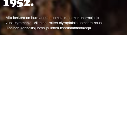
1952.
Aito lonkero on hurmannut suomalaisten makuhermoja jo
vuosikymmeniä. Vilkaise, miten olympialaisjuomasta nousi
ikoninen kansallisjuoma ja urhea maailmanmatkaaja.
Tutustu
arrow_upward