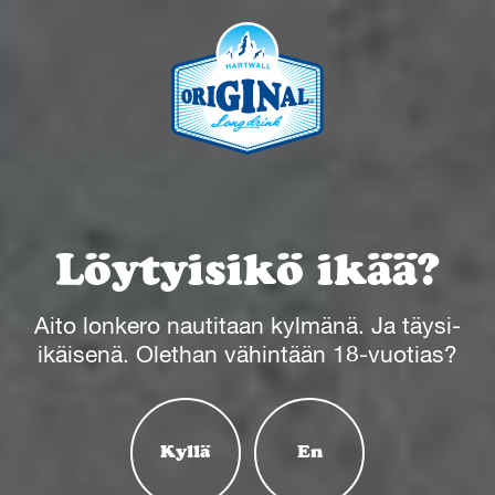
language
Juomat
Löytyisikö ikää?
Historia
Aito lonkero nautitaan kylmänä. Ja täysi-
ikäisenä. Olethan vähintään 18-vuotias?
Maat
Uutiset
Kyllä
En