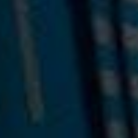
Juomat
Historia
Maat
Uutiset
Ota yhteyttä