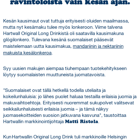
ravintoloista vain kesän ajan.
Kesän kausimaut ovat tuttuja erityisesti oluiden maailmassa,
mutta nyt kesämaku tulee myös lonkeroon. Viime talvena
Hartwall Original Long Drinkistä oli saatavilla kausimakuna
glögilonkero. Tulevana kesänä suomalaiset pääsevät
maistelemaan uutta kausimakua,
mandariinin ja nektariinin
makuista kesälonkeroa
.
Syy uusien makujen aiempaa tiuhempaan tuotekehitykseen
löytyy suomalaisten muuttuneista juomatavoista.
"Suomalaiset ovat tällä hetkellä todella uteliaita ja
kokeilunhaluisia: jo lähes puolet haluaa testailla erilaisia juomia ja
makuvaihtoehtoja. Erityisesti nuoremmat sukupolvet valitsevat
seikkailunhaluisesti erilaisia juomia – ja tämä näkyy
juomasekoitteiden suosion jatkuvana kasvuna", taustoittaa
Hartwallin markkinointijohtaja
Matti Ristola
.
Kun Hartwallin Original Long Drink tuli markkinoille Helsingin