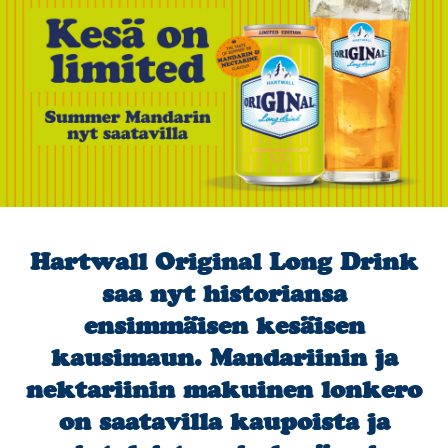
Ota yhteyttä
Kauppa
Hartwall Original Long Drink
saa nyt historiansa
ensimmäisen kesäisen
kausimaun. Mandariinin ja
nektariinin makuinen lonkero
on saatavilla kaupoista ja