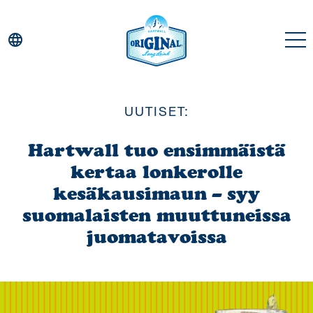
language
UUTISET:
Juomat
Hartwall tuo ensimmäistä
kertaa lonkerolle
Historia
kesäkausimaun – syy
suomalaisten muuttuneissa
Maat
juomatavoissa
Uutiset