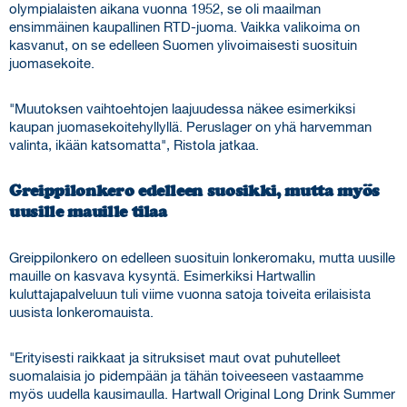
olympialaisten aikana vuonna 1952, se oli maailman
ensimmäinen kaupallinen RTD-juoma. Vaikka valikoima on
kasvanut, on se edelleen Suomen ylivoimaisesti suosituin
juomasekoite.
"Muutoksen vaihtoehtojen laajuudessa näkee esimerkiksi
kaupan juomasekoitehyllyllä. Peruslager on yhä harvemman
valinta, ikään katsomatta", Ristola jatkaa.
Greippilonkero edelleen suosikki, mutta myös
uusille mauille tilaa
Greippilonkero on edelleen suosituin lonkeromaku, mutta uusille
mauille on kasvava kysyntä. Esimerkiksi Hartwallin
kuluttajapalveluun tuli viime vuonna satoja toiveita erilaisista
uusista lonkeromauista.
"Erityisesti raikkaat ja sitruksiset maut ovat puhutelleet
suomalaisia jo pidempään ja tähän toiveeseen vastaamme
myös uudella kausimaulla. Hartwall Original Long Drink Summer