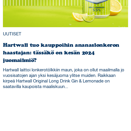
Juomat
Historia
Maat
Uutiset
UUTISET
Ota yhteyttä
Hartwall tuo kauppoihin ananaslonkeron
Kauppa
haastajan: tässäkö on kesän 2024
juomailmiö?
Hartwall laittoi lonkerotölkkiin maun, joka on ollut maailmalla jo
vuosisatojen ajan yksi kesäjuoma ylitse muiden. Raikkaan
kirpeä Hartwall Original Long Drink Gin & Lemonade on
Privacy Policy
hartwall.fi
saatavilla kaupoista maaliskuun...
Copyright (C) 1836-2026 Hartwall Oy
All rights reserved.