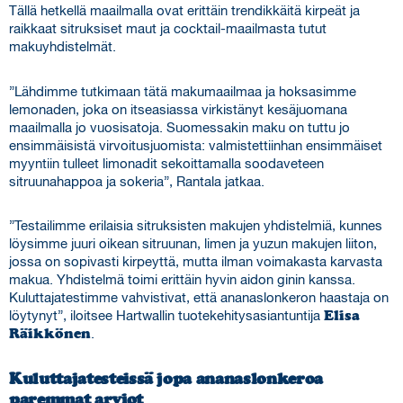
Tällä hetkellä maailmalla ovat erittäin trendikkäitä kirpeät ja
raikkaat sitruksiset maut ja cocktail-maailmasta tutut
makuyhdistelmät.
”Lähdimme tutkimaan tätä makumaailmaa ja hoksasimme
lemonaden, joka on itseasiassa virkistänyt kesäjuomana
maailmalla jo vuosisatoja. Suomessakin maku on tuttu jo
ensimmäisistä virvoitusjuomista: valmistettiinhan ensimmäiset
myyntiin tulleet limonadit sekoittamalla soodaveteen
sitruunahappoa ja sokeria”, Rantala jatkaa.
”Testailimme erilaisia sitruksisten makujen yhdistelmiä, kunnes
löysimme juuri oikean sitruunan, limen ja yuzun makujen liiton,
jossa on sopivasti kirpeyttä, mutta ilman voimakasta karvasta
makua. Yhdistelmä toimi erittäin hyvin aidon ginin kanssa.
Kuluttajatestimme vahvistivat, että ananaslonkeron haastaja on
löytynyt”, iloitsee Hartwallin tuotekehitysasiantuntija
Elisa
Räikkönen
.
Kuluttajatesteissä jopa ananaslonkeroa
paremmat arviot