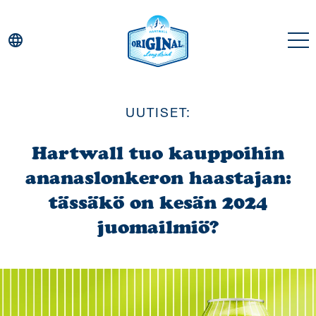
language
UUTISET:
Juomat
Hartwall tuo kauppoihin
ananaslonkeron haastajan:
Historia
tässäkö on kesän 2024
juomailmiö?
Maat
Uutiset