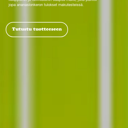
jopa ananaslonkeron tulokset makutesteissä.
Tutustu tuotteeseen