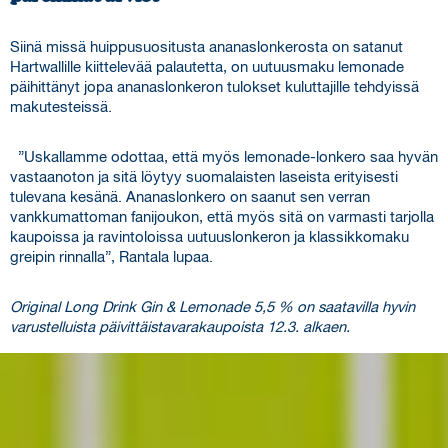
Siinä missä huippusuositusta ananaslonkerosta on satanut
Hartwallille kiittelevää palautetta, on uutuusmaku lemonade
päihittänyt jopa ananaslonkeron tulokset kuluttajille tehdyissä
makutesteissä.
”Uskallamme odottaa, että myös lemonade-lonkero saa hyvän
vastaanoton ja sitä löytyy suomalaisten laseista erityisesti
tulevana kesänä. Ananaslonkero on saanut sen verran
vankkumattoman fanijoukon, että myös sitä on varmasti tarjolla
kaupoissa ja ravintoloissa uutuuslonkeron ja klassikkomaku
greipin rinnalla”, Rantala lupaa.
Original Long Drink Gin & Lemonade 5,5 % on saatavilla hyvin
varustelluista päivittäistavarakaupoista 12.3. alkaen.