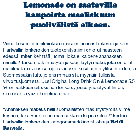
Lemonade on saatavilla
kaupoista maaliskuun
puolivälistä alkaen.
Viime kesän juomailmiöksi nousseen ananaslonkeron jälkeen
Hartwallin lonkeroiden tuotekehitystiimi on ollut haasteen
edessä: miten kehittää juoma, joka ei kalpene ananaksen
rinnalla? Tarkan tutkimustyön jälkeen löytyi maku, joka on ollut
maailmalla jo vuosisatojen ajan yksi kesäjuoma ylitse muiden, ja
Suomessakin tuttu jo ensimmäisistä myyntiin tulleista
virvoitusjuomista. Uusi Original Long Drink Gin & Lemonade 5,5
% on raikkaan sitruksinen lonkero, jossa yhdistyvät limen,
sitruunan ja yuzu-hedelmän maut.
”Ananaksen makeus helli suomalaisten makunystyröitä viime
kesänä, tänä vuonna hurmaa raikkaan kirpeä sitrus!” kertoo
Hartwallin lonkeroiden kategoriamarkkinointijohtaja
Heidi
Rantala
.