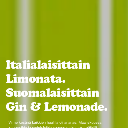
Italialaisittain
Limonata.
Suomalaisittain
Gin & Lemonade.
Viime kesänä kaikkien huulilla oli ananas. Maaliskuussa
kauppoihin ja ravintoloihin saapuu maku, joka päihitti