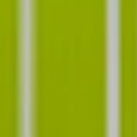
Juomat
Historia
Maat
Uutiset