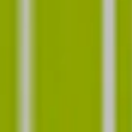
Ota yhteyttä
Kauppa
Privacy Policy
hartwall.fi
Copyright (C) 1836-2026 Hartwall Oy
All rights reserved.