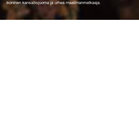
ikoninen kansallisjuoma ja urhea maailmanmatkaaja.
Tutustu
arrow_upward