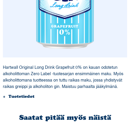
Ota yhteyttä
Kauppa
Hartwall Original Long Drink Grapefruit 0% on kauan odotetun
alkoholittoman Zero Label -tuotesarjan ensimmäinen maku. Myös
alkoholittomana tuotteessa on tuttu raikas maku, jossa yhdistyvät
raikas greippi ja alkoholiton gin. Maistuu parhaalta jääkylmänä.
Tuotetiedot
Kuvaus:
Raikas greipin ja ginin makuinen alkoholiton Long Drink -
juoma
Saatat pitää myös näistä
Ainekset:
Vesi, sokeri, luontaiset aromit, hiilidioksidi, säilöntäaine