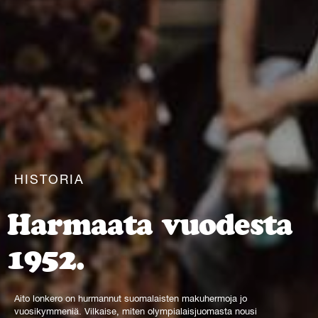
HISTORIA
Harmaata vuodesta
1952.
Aito lonkero on hurmannut suomalaisten makuhermoja jo
vuosikymmeniä. Vilkaise, miten olympialaisjuomasta nousi