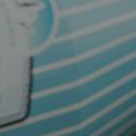
Juomat
Historia
Maat
Uutiset
Ota yhteyttä
Kauppa