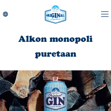
language
Alkon monopoli
Juomat
puretaan
Historia
Maat
Uutiset