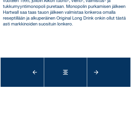
vuoteen 1995, jolloin Alkon tuonti-, vienti-, valmistus- ja
tukkumyyntimonopoli puretaan. Monopolin purkamisen jälkeen
Hartwall saa taas tauon jälkeen valmistaa lonkeroa omalla
reseptillään ja alkuperäinen Original Long Drink onkin ollut tästä
asti markkinoiden suosituin lonkero.
arrow_back
format_align_center
arrow_forward